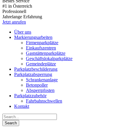
Bestes Service
#1 in Österreich
Professionell
Jahrelange Erfahrung
Jetzt anrufen
Über uns
Markierungsarbeiten
Firmenparkplätze
Einkaufszentren
Gaststättenparkplätze
Geschäftslokalparkplätze
Gemeindeplätze
Parkplatzbeschilderung
Parkplatzabsperrung
Schrankenanlage
Betonpoller
Absperrpfosten
Parkplatzzubehör
Fahrbahnschwellen
Kontakt