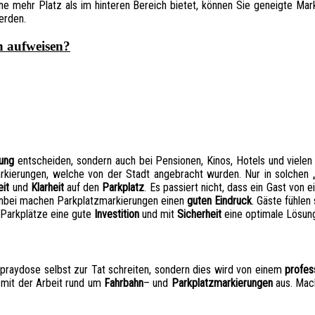
rne mehr Platz als im hinteren Bereich bietet, können Sie geneigte Mar
erden.
n aufweisen?
rung
entscheiden, sondern auch bei Pensionen, Kinos, Hotels und vielen 
rkierungen, welche von der Stadt angebracht wurden. Nur in solchen 
eit
und
Klarheit
auf den
Parkplatz
. Es passiert nicht, dass ein Gast von
benbei machen Parkplatzmarkierungen einen
guten Eindruck
. Gäste fühlen
ür Parkplätze eine gute
Investition
und mit
Sicherheit
eine optimale Lösun
Spraydose selbst zur Tat schreiten, sondern dies wird von einem
profes
 mit der Arbeit rund um
Fahrbahn
– und
Parkplatzmarkierungen
aus. Mach