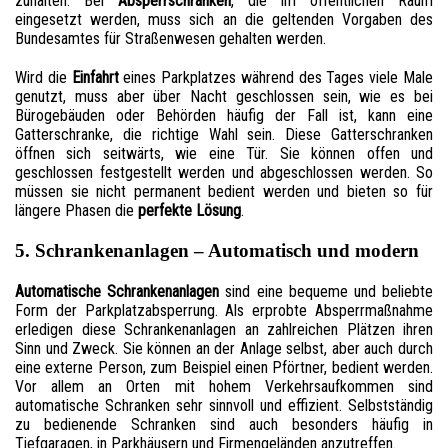
zuhalten. Bei
Absperrschranken
, die im öffentlichen Raum
eingesetzt werden, muss sich an die geltenden Vorgaben des
Bundesamtes für Straßenwesen gehalten werden.
Wird die
Einfahrt
eines Parkplatzes während des Tages viele Male
genutzt, muss aber über Nacht geschlossen sein, wie es bei
Bürogebäuden oder Behörden häufig der Fall ist, kann eine
Gatterschranke, die richtige Wahl sein. Diese Gatterschranken
öffnen sich seitwärts, wie eine Tür. Sie können offen und
geschlossen festgestellt werden und abgeschlossen werden. So
müssen sie nicht permanent bedient werden und bieten so für
längere Phasen die
perfekte Lösung
.
5. Schrankenanlagen – Automatisch und modern
Automatische Schrankenanlagen
sind eine bequeme und beliebte
Form der Parkplatzabsperrung. Als erprobte Absperrmaßnahme
erledigen diese Schrankenanlagen an zahlreichen Plätzen ihren
Sinn und Zweck. Sie können an der Anlage selbst, aber auch durch
eine externe Person, zum Beispiel einen Pförtner, bedient werden.
Vor allem an Orten mit hohem Verkehrsaufkommen sind
automatische Schranken sehr sinnvoll und effizient. Selbstständig
zu bedienende Schranken sind auch besonders häufig in
Tiefgaragen, in Parkhäusern und Firmengeländen anzutreffen.