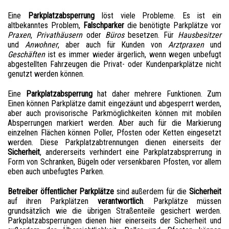
Eine
Parkplatzabsperrung
löst viele Probleme. Es ist ein
altbekanntes Problem,
Falschparker
die benötigte Parkplätze vor
Praxen
,
Privathäusern
oder
Büros
besetzen. Für
Hausbesitzer
und
Anwohner
, aber auch für Kunden von
Arztpraxen
und
Geschäften
ist es immer wieder ärgerlich, wenn wegen unbefugt
abgestellten Fahrzeugen die Privat- oder Kundenparkplätze nicht
genutzt werden können.
Eine
Parkplatzabsperrung
hat daher mehrere Funktionen. Zum
Einen können Parkplätze damit eingezäunt und abgesperrt werden,
aber auch provisorische Parkmöglichkeiten können mit mobilen
Absperrungen markiert werden. Aber auch für die Markierung
einzelnen Flächen können Poller, Pfosten oder Ketten eingesetzt
werden. Diese Parkplatzabtrennungen dienen einerseits der
Sicherheit
, andererseits verhindert eine Parkplatzabsprerrung in
Form von Schranken, Bügeln oder versenkbaren Pfosten, vor allem
eben auch unbefugtes Parken.
Betreiber öffentlicher Parkplätze
sind außerdem für die
Sicherheit
auf ihren Parkplätzen
verantwortlich
. Parkplätze müssen
grundsätzlich wie die übrigen Straßenteile gesichert werden.
Parkplatzabsperrungen dienen hier einerseits der Sicherheit und